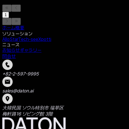
1
ホーム
概要
ソリューション
AlloStar
Tech-see
Xpotti
ニュース
お知らせ
ギャラリー
問合せ
+82-2-597-9995
sales@daton.ai
大韓民国 ソウル特別市 瑞草区
梅軒路16 リビング館 3階